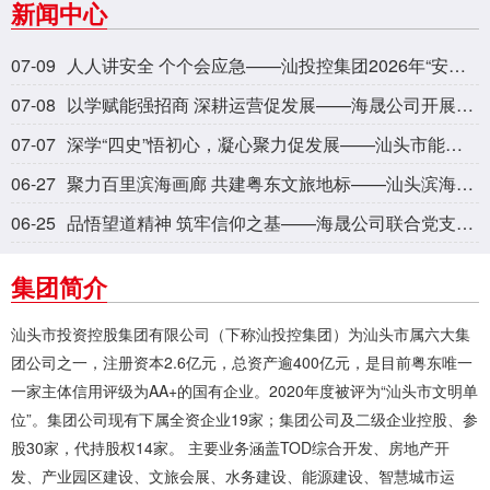
新闻中心
07-09
人人讲安全 个个会应急——汕投控集团2026年“安全生产月”活动回顾
07-08
以学赋能强招商 深耕运营促发展——海晟公司开展产业园招商与运营专题培训
07-07
深学“四史”悟初心，凝心聚力促发展——汕头市能源投资有限公司开展主题党日活动
06-27
聚力百里滨海画廊 共建粤东文旅地标——汕头滨海旅游路专题招商推介会成功举办
06-25
品悟望道精神 筑牢信仰之基——海晟公司联合党支部开展党史主题党日活动
集团简介
汕头市投资控股集团有限公司（下称汕投控集团）为汕头市属六大集
团公司之一，注册资本2.6亿元，总资产逾400亿元，是目前粤东唯一
一家主体信用评级为AA+的国有企业。2020年度被评为“汕头市文明单
位”。集团公司现有下属全资企业19家；集团公司及二级企业控股、参
股30家，代持股权14家。 主要业务涵盖TOD综合开发、房地产开
发、产业园区建设、文旅会展、水务建设、能源建设、智慧城市运