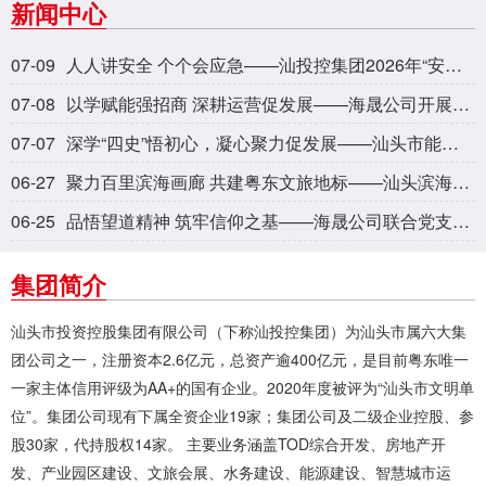
新闻中心
07-09
人人讲安全 个个会应急——汕投控集团2026年“安全生产月”活动回顾
07-08
以学赋能强招商 深耕运营促发展——海晟公司开展产业园招商与运营专题培训
07-07
深学“四史”悟初心，凝心聚力促发展——汕头市能源投资有限公司开展主题党日活动
06-27
聚力百里滨海画廊 共建粤东文旅地标——汕头滨海旅游路专题招商推介会成功举办
06-25
品悟望道精神 筑牢信仰之基——海晟公司联合党支部开展党史主题党日活动
集团简介
汕头市投资控股集团有限公司（下称汕投控集团）为汕头市属六大集
团公司之一，注册资本2.6亿元，总资产逾400亿元，是目前粤东唯一
一家主体信用评级为AA+的国有企业。2020年度被评为“汕头市文明单
位”。集团公司现有下属全资企业19家；集团公司及二级企业控股、参
股30家，代持股权14家。 主要业务涵盖TOD综合开发、房地产开
发、产业园区建设、文旅会展、水务建设、能源建设、智慧城市运