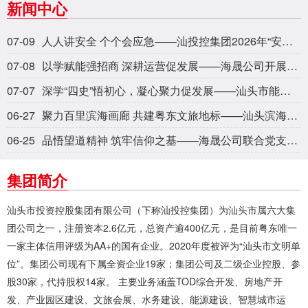
新闻中心
07-09
人人讲安全 个个会应急——汕投控集团2026年“安全生产月”活动回顾
07-08
以学赋能强招商 深耕运营促发展——海晟公司开展产业园招商与运营专题培训
07-07
深学“四史”悟初心，凝心聚力促发展——汕头市能源投资有限公司开展主题党日活动
06-27
聚力百里滨海画廊 共建粤东文旅地标——汕头滨海旅游路专题招商推介会成功举办
06-25
品悟望道精神 筑牢信仰之基——海晟公司联合党支部开展党史主题党日活动
集团简介
汕头市投资控股集团有限公司（下称汕投控集团）为汕头市属六大集
团公司之一，注册资本2.6亿元，总资产逾400亿元，是目前粤东唯一
一家主体信用评级为AA+的国有企业。2020年度被评为“汕头市文明单
位”。集团公司现有下属全资企业19家；集团公司及二级企业控股、参
股30家，代持股权14家。 主要业务涵盖TOD综合开发、房地产开
发、产业园区建设、文旅会展、水务建设、能源建设、智慧城市运